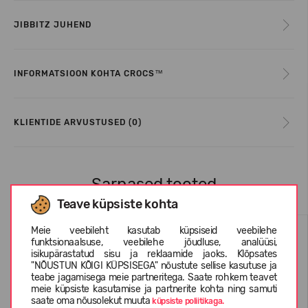
JIBBITZ JUHEND
INFORMATSIOON KOHTA CROCS™
KLIENTIDE ARVUSTUSED (0)
Sarnased tooted
Teave küpsiste kohta
Meie veebileht kasutab küpsiseid veebilehe
funktsionaalsuse, veebilehe jõudluse, analüüsi,
isikupärastatud sisu ja reklaamide jaoks. Klõpsates
"NÕUSTUN KÕIGI KÜPSISEGA" nõustute sellise kasutuse ja
teabe jagamisega meie partneritega. Saate rohkem teavet
meie küpsiste kasutamise ja partnerite kohta ning samuti
saate oma nõusolekut muuta
küpsiste poliitikaga.