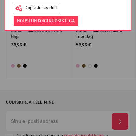
Küpsiste seaded
NÕUSTUN KÕIGI KÜPSISTEGA
Crocs™ Classic Small Tote
Crocs™ Classic Medium
Bag
Tote Bag
39,99 €
59,99 €
UUDISKIRJA TELLIMINE
Olen lugenud ja nõustun
privaatsuspoliitikaga
ja