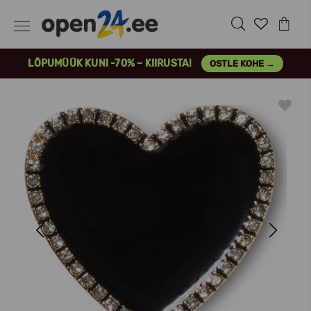
LÕPUMÜÜK KUNI -70% – KIIRUSTA!
OSTLE KOHE →
Previous
Next