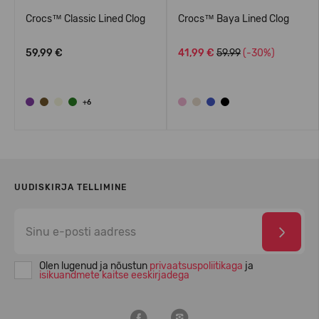
Crocs™ Classic Lined Clog
Crocs™ Baya Lined Clog
59,99 €
41,99 €
59.99
(-30%)
+6
UUDISKIRJA TELLIMINE
Olen lugenud ja nõustun
privaatsuspoliitikaga
ja
isikuandmete kaitse eeskirjadega