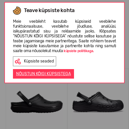
Teave küpsiste kohta
INFORMATSIOON KOHTA CROCS™
Meie veebileht kasutab küpsiseid veebilehe
funktsionaalsuse, veebilehe jõudluse, analüüsi,
KLIENTIDE ARVUSTUSED (0)
isikupärastatud sisu ja reklaamide jaoks. Klõpsates
"NÕUSTUN KÕIGI KÜPSISEGA" nõustute sellise kasutuse ja
teabe jagamisega meie partneritega. Saate rohkem teavet
meie küpsiste kasutamise ja partnerite kohta ning samuti
saate oma nõusolekut muuta
küpsiste poliitikaga.
Sarnased tooted
Küpsiste seaded
NÕUSTUN KÕIGI KÜPSISTEGA