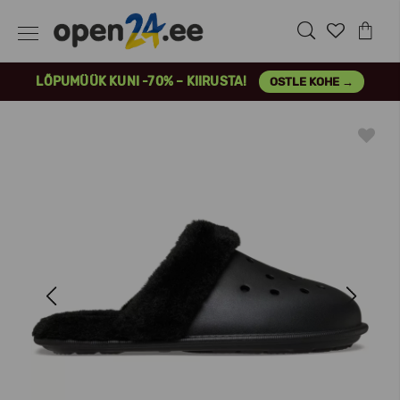
LÕPUMÜÜK KUNI -70% – KIIRUSTA!
OSTLE KOHE →
Previous
Next