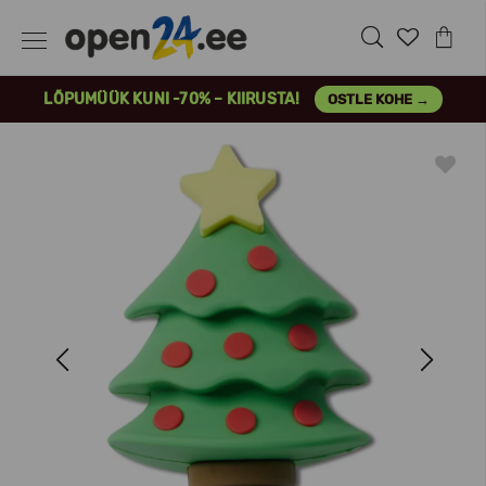
LÕPUMÜÜK KUNI -70% – KIIRUSTA!
OSTLE KOHE →
Previous
Next