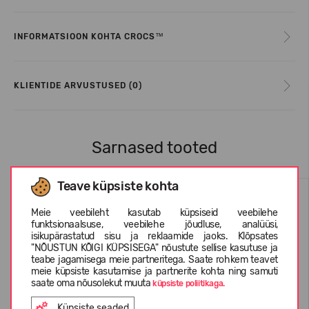
INFORMATSIOON KOHTA CROCS™
KLIENTIDE ARVUSTUSED (0)
Sarnased tooted
Teave küpsiste kohta
Meie veebileht kasutab küpsiseid veebilehe
funktsionaalsuse, veebilehe jõudluse, analüüsi,
isikupärastatud sisu ja reklaamide jaoks. Klõpsates
"NÕUSTUN KÕIGI KÜPSISEGA" nõustute sellise kasutuse ja
teabe jagamisega meie partneritega. Saate rohkem teavet
meie küpsiste kasutamise ja partnerite kohta ning samuti
saate oma nõusolekut muuta
küpsiste poliitikaga.
Küpsiste seaded