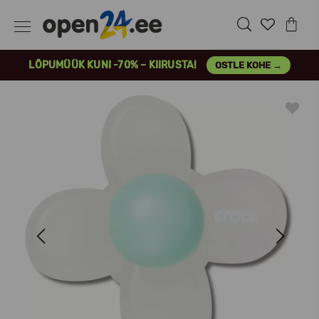
LÕPUMÜÜK KUNI -70% – KIIRUSTA!
OSTLE KOHE →
Previous
Next