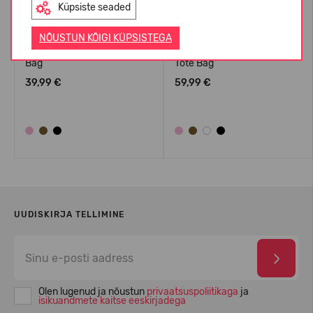
Küpsiste seaded
NÕUSTUN KÕIGI KÜPSISTEGA
Crocs™ Classic Small Tote
Crocs™ Classic Medium
Bag
Tote Bag
39,99 €
59,99 €
UUDISKIRJA TELLIMINE
Olen lugenud ja nõustun
privaatsuspoliitikaga
ja
isikuandmete kaitse eeskirjadega