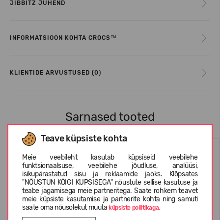
JIBBITZ JUHEND
INFORMATSIOON KOHTA CROCS™
KLIENTIDE ARVUSTUSED (0)
Sarnased tooted
Teave küpsiste kohta
Meie veebileht kasutab küpsiseid veebilehe
funktsionaalsuse, veebilehe jõudluse, analüüsi,
isikupärastatud sisu ja reklaamide jaoks. Klõpsates
"NÕUSTUN KÕIGI KÜPSISEGA" nõustute sellise kasutuse ja
teabe jagamisega meie partneritega. Saate rohkem teavet
meie küpsiste kasutamise ja partnerite kohta ning samuti
saate oma nõusolekut muuta
küpsiste poliitikaga.