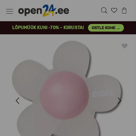
LÕPUMÜÜK KUNI -70% – KIIRUSTA!
OSTLE KOHE →
Previous
Next