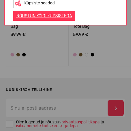
Küpsiste seaded
NÕUSTUN KÕIGI KÜPSISTEGA
Crocs™ Classic Small Tote
Crocs™ Classic Medium
Bag
Tote Bag
39,99 €
59,99 €
UUDISKIRJA TELLIMINE
Olen lugenud ja nõustun
privaatsuspoliitikaga
ja
isikuandmete kaitse eeskirjadega