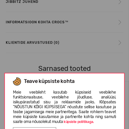
JIBBITZ JUHEND
INFORMATSIOON KOHTA CROCS™
KLIENTIDE ARVUSTUSED (0)
Sarnased tooted
Teave küpsiste kohta
Meie veebileht kasutab küpsiseid veebilehe
funktsionaalsuse, veebilehe jõudluse, analüüsi,
isikupärastatud sisu ja reklaamide jaoks. Klõpsates
"NÕUSTUN KÕIGI KÜPSISEGA" nõustute sellise kasutuse ja
teabe jagamisega meie partneritega. Saate rohkem teavet
meie küpsiste kasutamise ja partnerite kohta ning samuti
saate oma nõusolekut muuta
küpsiste poliitikaga.