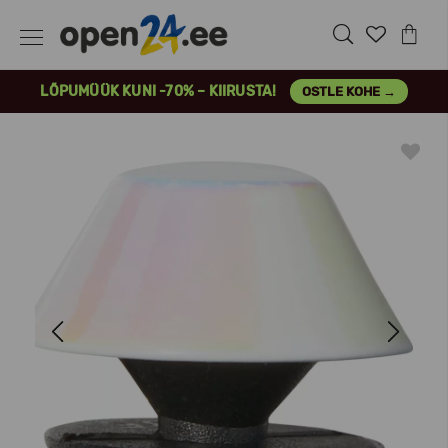
LÕPUMÜÜK KUNI -70% – KIIRUSTA!
OSTLE KOHE →
Previous
Next