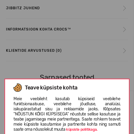
JIBBITZ JUHEND
INFORMATSIOON KOHTA CROCS™
KLIENTIDE ARVUSTUSED (0)
Sarnased tooted
Teave küpsiste kohta
Meie veebileht kasutab küpsiseid veebilehe
funktsionaalsuse, veebilehe jõudluse, analüüsi,
isikupärastatud sisu ja reklaamide jaoks. Klõpsates
"NÕUSTUN KÕIGI KÜPSISEGA" nõustute sellise kasutuse ja
teabe jagamisega meie partneritega. Saate rohkem teavet
meie küpsiste kasutamise ja partnerite kohta ning samuti
saate oma nõusolekut muuta
küpsiste poliitikaga.