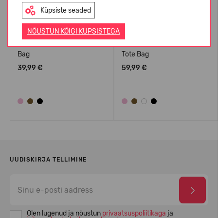
Küpsiste seaded
NÕUSTUN KÕIGI KÜPSISTEGA
Crocs™ Classic Small Tote
Crocs™ Classic Medium
Bag
Tote Bag
39,99 €
59,99 €
UUDISKIRJA TELLIMINE
Olen lugenud ja nõustun
privaatsuspoliitikaga
ja