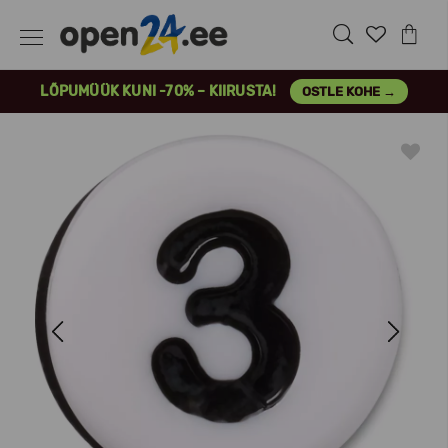
LÕPUMÜÜK KUNI -70% – KIIRUSTA!
OSTLE KOHE →
Previous
Next