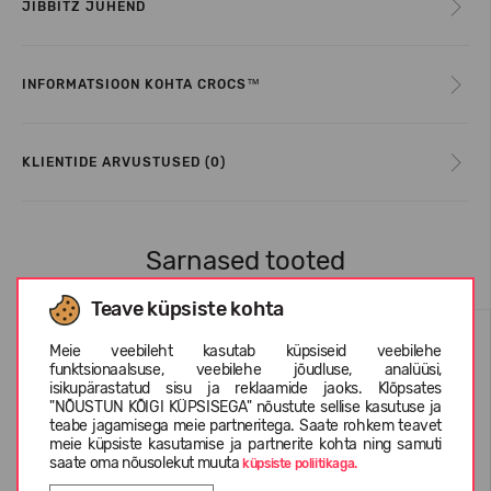
JIBBITZ JUHEND
INFORMATSIOON KOHTA CROCS™
KLIENTIDE ARVUSTUSED (0)
Sarnased tooted
Teave küpsiste kohta
Meie veebileht kasutab küpsiseid veebilehe
funktsionaalsuse, veebilehe jõudluse, analüüsi,
isikupärastatud sisu ja reklaamide jaoks. Klõpsates
"NÕUSTUN KÕIGI KÜPSISEGA" nõustute sellise kasutuse ja
teabe jagamisega meie partneritega. Saate rohkem teavet
meie küpsiste kasutamise ja partnerite kohta ning samuti
saate oma nõusolekut muuta
küpsiste poliitikaga.