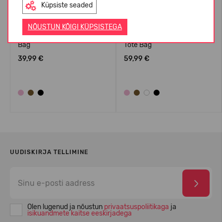
Küpsiste seaded
NÕUSTUN KÕIGI KÜPSISTEGA
Crocs™ Classic Small Tote
Crocs™ Classic Medium
Bag
Tote Bag
39,99 €
59,99 €
UUDISKIRJA TELLIMINE
Olen lugenud ja nõustun
privaatsuspoliitikaga
ja
isikuandmete kaitse eeskirjadega