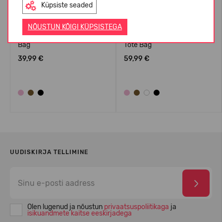
Küpsiste seaded
NÕUSTUN KÕIGI KÜPSISTEGA
Crocs™ Classic Small Tote
Crocs™ Classic Medium
Bag
Tote Bag
39,99 €
59,99 €
UUDISKIRJA TELLIMINE
Olen lugenud ja nõustun
privaatsuspoliitikaga
ja
isikuandmete kaitse eeskirjadega