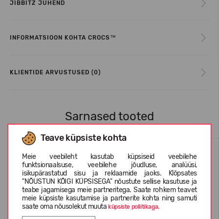
JIBBITZ JUHEND
INFORMATSIOON KOHTA CROCS™
KLIENTIDE ARVUSTUSED (0)
Sarnased tooted
Teave küpsiste kohta
Meie veebileht kasutab küpsiseid veebilehe
funktsionaalsuse, veebilehe jõudluse, analüüsi,
isikupärastatud sisu ja reklaamide jaoks. Klõpsates
"NÕUSTUN KÕIGI KÜPSISEGA" nõustute sellise kasutuse ja
teabe jagamisega meie partneritega. Saate rohkem teavet
meie küpsiste kasutamise ja partnerite kohta ning samuti
saate oma nõusolekut muuta
küpsiste poliitikaga.