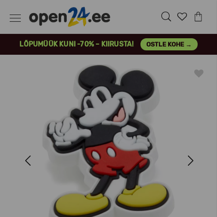
LÕPUMÜÜK KUNI -70% – KIIRUSTA!
OSTLE KOHE →
Previous
Next