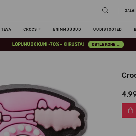
JÄLGI
TEVA
CROCS™
ENIMMÜÜDUD
UUDISTOOTED
LÕPUMÜÜK KUNI -70% – KIIRUSTA!
OSTLE KOHE →
Cro
4,9