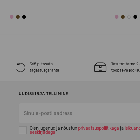
365 p. tasuta
Tasuta* tarne 2
tagastusgarantii
tööpäeva jooksu
UUDISKIRJA TELLIMINE
Olen lugenud ja nõustun
privaatsuspoliitikaga
ja
isikuan
eeskirjadega