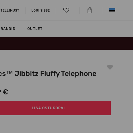
 TELLIMUST
LOGI SISSE
BRÄNDID
OUTLET
cs™ Jibbitz Fluffy Telephone
9 €
LISA OSTUKORVI