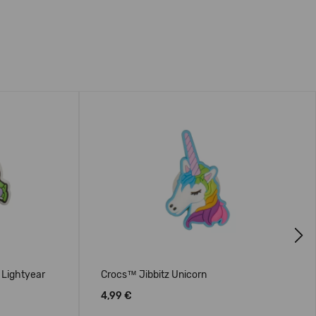
Next
 Lightyear
Crocs™ Jibbitz Unicorn
4,99 €