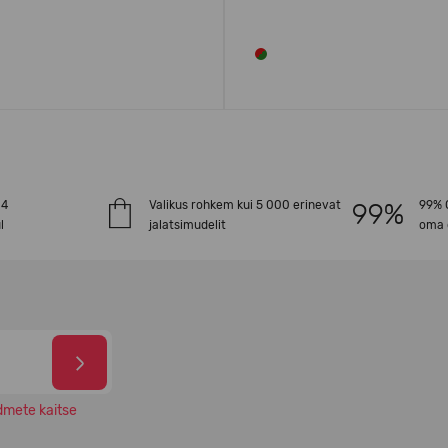
-4
Valikus rohkem kui 5 000 erinevat
99% O
l
jalatsimudelit
oma 
dmete kaitse