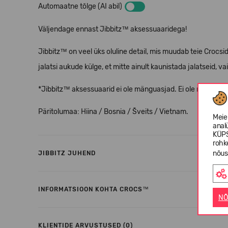
Automaatne tõlge (AI abil)
Väljendage ennast Jibbitz™ aksessuaaridega!
Jibbitz™ on veel üks oluline detail, mis muudab teie Crocs
jalatsi aukude külge, et mitte ainult kaunistada jalatseid, vai
*Jibbitz™ aksessuaarid ei ole mänguasjad. Ei ole mõeldud a
Päritolumaa: Hiina / Bosnia / Šveits / Vietnam.
Meie
anal
KÜPS
rohk
nõus
JIBBITZ JUHEND
INFORMATSIOON KOHTA CROCS™
NÕ
KLIENTIDE ARVUSTUSED (0)