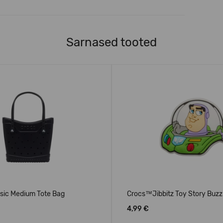
Sarnased tooted
sic Medium Tote Bag
Crocs™Jibbitz Toy Story Buzz
4,99 €