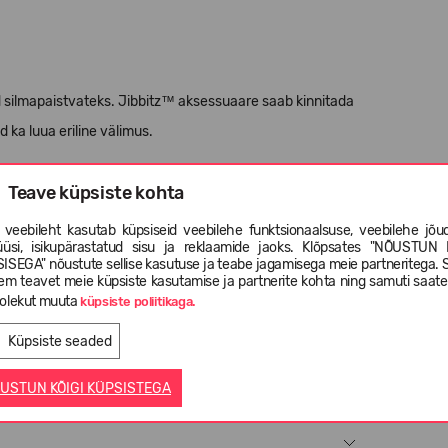
id silmapaistvateks. Jibbitz™ aksessuaare saab kinnitada
d ka luua eriline välimus.
lla 3-aastastele lastele.
Teave küpsiste kohta
 veebileht kasutab küpsiseid veebilehe funktsionaalsuse, veebilehe jõud
üüsi, isikupärastatud sisu ja reklaamide jaoks. Klõpsates "NÕUSTUN 
ISEGA" nõustute sellise kasutuse ja teabe jagamisega meie partneritega. 
em teavet meie küpsiste kasutamise ja partnerite kohta ning samuti saat
olekut muuta
küpsiste poliitikaga.
Küpsiste seaded
USTUN KÕIGI KÜPSISTEGA