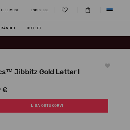
 TELLIMUST
LOGI SISSE
BRÄNDID
OUTLET
s™ Jibbitz Gold Letter I
9 €
LISA OSTUKORVI