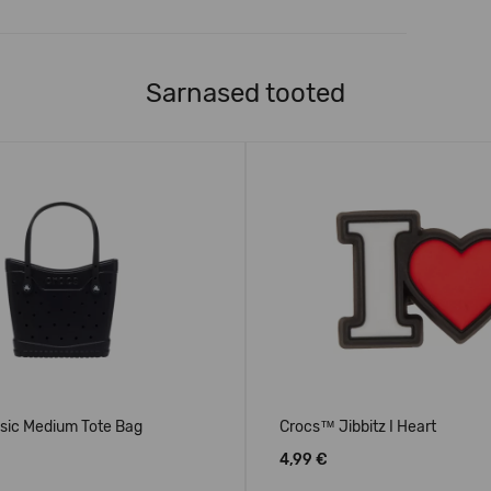
Sarnased tooted
sic Medium Tote Bag
Crocs™ Jibbitz I Heart
4,99 €