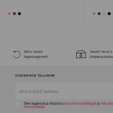
365 p. tasuta
Tasuta* tarne 2
tagastusgarantii
tööpäeva jooksu
UUDISKIRJA TELLIMINE
Olen lugenud ja nõustun
privaatsuspoliitikaga
ja
isikuan
eeskirjadega