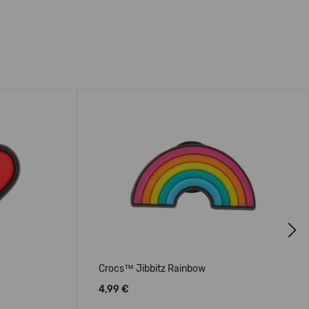
Next
Crocs™ Jibbitz Rainbow
4,99 €