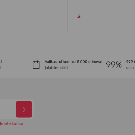
-4
Valikus rohkem kui 5 000 erinevat
99% O
l
jalatsimudelit
oma 
dmete kaitse