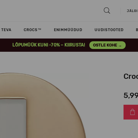
JÄLGI
TEVA
CROCS™
ENIMMÜÜDUD
UUDISTOOTED
LÕPUMÜÜK KUNI -70% – KIIRUSTA!
OSTLE KOHE →
Croc
5,9