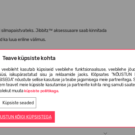
id silmapaistvateks. Jibbitz™ aksessuaare saab kinnitada
d ka luua eriline välimus.
lla 3-aastastele lastele.
Teave küpsiste kohta
 veebileht kasutab küpsiseid veebilehe funktsionaalsuse, veebilehe jõud
üüsi, isikupärastatud sisu ja reklaamide jaoks. Klõpsates "NÕUSTUN 
ISEGA" nõustute sellise kasutuse ja teabe jagamisega meie partneritega. 
em teavet meie küpsiste kasutamise ja partnerite kohta ning samuti saat
olekut muuta
küpsiste poliitikaga.
Küpsiste seaded
USTUN KÕIGI KÜPSISTEGA