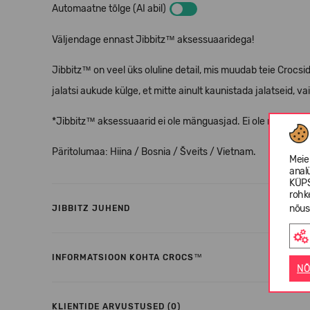
Automaatne tõlge (AI abil)
Väljendage ennast Jibbitz™ aksessuaaridega!
Jibbitz™ on veel üks oluline detail, mis muudab teie Crocs
jalatsi aukude külge, et mitte ainult kaunistada jalatseid, vai
*Jibbitz™ aksessuaarid ei ole mänguasjad. Ei ole mõeldud a
Päritolumaa: Hiina / Bosnia / Šveits / Vietnam.
Meie
anal
KÜPS
rohk
nõus
JIBBITZ JUHEND
INFORMATSIOON KOHTA CROCS™
NÕ
KLIENTIDE ARVUSTUSED (0)