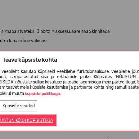
id silmapaistvateks. Jibbitz™ aksessuaare saab kinnitada
d ka luua eriline välimus.
lla 3-aastastele lastele.
Teave küpsiste kohta
 veebileht kasutab küpsiseid veebilehe funktsionaalsuse, veebilehe jõud
üüsi, isikupärastatud sisu ja reklaamide jaoks. Klõpsates "NÕUSTUN 
ISEGA" nõustute sellise kasutuse ja teabe jagamisega meie partneritega. 
em teavet meie küpsiste kasutamise ja partnerite kohta ning samuti saat
olekut muuta
küpsiste poliitikaga.
Küpsiste seaded
USTUN KÕIGI KÜPSISTEGA