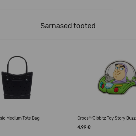
Sarnased tooted
sic Medium Tote Bag
Crocs™Jibbitz Toy Story Buzz
4,99 €