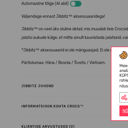
Automaatne tõlge (AI abil)
Väljendage ennast Jibbitz™ aksessuaaridega!
Jibbitz™ on veel üks oluline detail, mis muudab teie Crocs
jalatsi aukude külge, et mitte ainult kaunistada jalatseid, vai
*Jibbitz™ aksessuaarid ei ole mänguasjad. Ei ole mõeldud a
Päritolumaa: Hiina / Bosnia / Šveits / Vietnam.
Meie
anal
KÜPS
rohk
nõus
JIBBITZ JUHEND
INFORMATSIOON KOHTA CROCS™
NÕ
KLIENTIDE ARVUSTUSED (0)