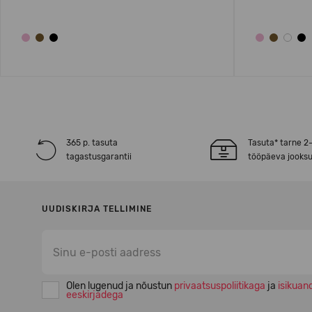
365 p. tasuta
Tasuta* tarne 2
tagastusgarantii
tööpäeva jooksu
UUDISKIRJA TELLIMINE
Olen lugenud ja nõustun
privaatsuspoliitikaga
ja
isikuan
eeskirjadega