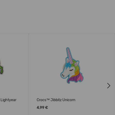
Next
 Lightyear
Crocs™ Jibbitz Unicorn
4,99 €