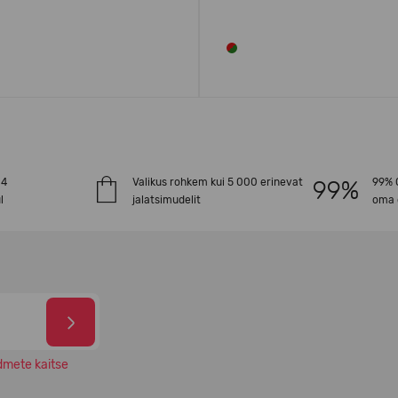
-4
Valikus rohkem kui 5 000 erinevat
99% O
l
jalatsimudelit
oma 
dmete kaitse