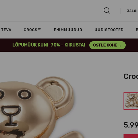
JÄLGI
TEVA
CROCS™
ENIMMÜÜDUD
UUDISTOOTED
LÕPUMÜÜK KUNI -70% – KIIRUSTA!
OSTLE KOHE →
Cro
5,9