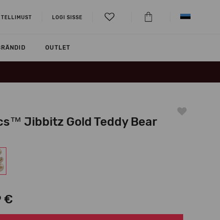
 TELLIMUST
LOGI SISSE
BRÄNDID
OUTLET
cs™ Jibbitz Gold Teddy Bear
9 €