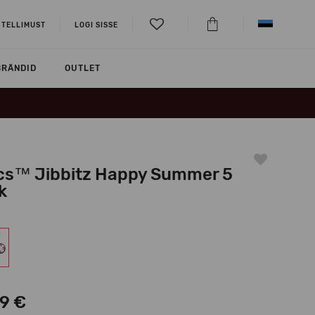
 TELLIMUST
LOGI SISSE
BRÄNDID
OUTLET
cs™ Jibbitz Happy Summer 5
k
99 €