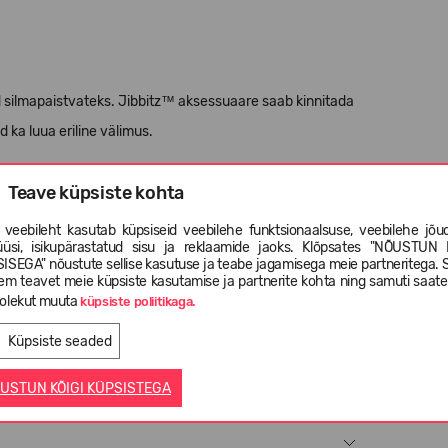
id silmapaistvateks. Jibbitz™ aksessuaare saab kinnitada
d ka luua eriline välimus.
lla 3-aastastele lastele.
Teave küpsiste kohta
 veebileht kasutab küpsiseid veebilehe funktsionaalsuse, veebilehe jõud
üüsi, isikupärastatud sisu ja reklaamide jaoks. Klõpsates "NÕUSTUN 
ISEGA" nõustute sellise kasutuse ja teabe jagamisega meie partneritega. 
em teavet meie küpsiste kasutamise ja partnerite kohta ning samuti saat
olekut muuta
küpsiste poliitikaga.
Küpsiste seaded
USTUN KÕIGI KÜPSISTEGA