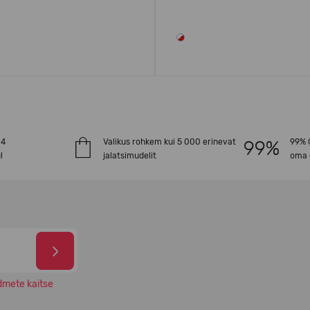
-4
Valikus rohkem kui 5 000 erinevat
99% O
l
jalatsimudelit
oma 
dmete kaitse