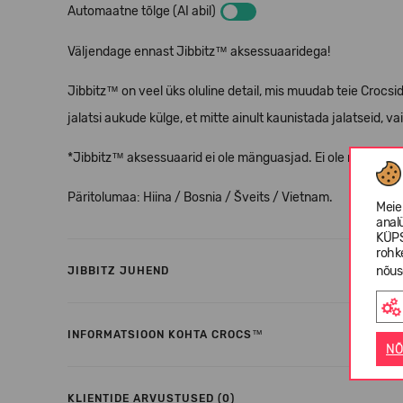
Automaatne tõlge (AI abil)
Väljendage ennast Jibbitz™ aksessuaaridega!
Jibbitz™ on veel üks oluline detail, mis muudab teie Crocs
jalatsi aukude külge, et mitte ainult kaunistada jalatseid, vai
*Jibbitz™ aksessuaarid ei ole mänguasjad. Ei ole mõeldud a
Päritolumaa: Hiina / Bosnia / Šveits / Vietnam.
Meie
anal
KÜPS
rohk
nõus
JIBBITZ JUHEND
INFORMATSIOON KOHTA CROCS™
NÕ
KLIENTIDE ARVUSTUSED (0)