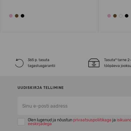
365 p. tasuta
Tasuta* tarne 2
tagastusgarantii
tööpäeva jooksu
UUDISKIRJA TELLIMINE
Olen lugenud ja nõustun
privaatsuspoliitikaga
ja
isikuan
eeskirjadega