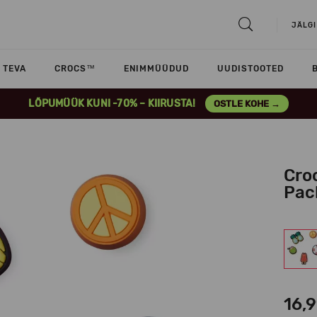
JÄLGI
TEVA
CROCS™
ENIMMÜÜDUD
UUDISTOOTED
LÕPUMÜÜK KUNI -70% – KIIRUSTA!
OSTLE KOHE →
Cro
Pac
16,