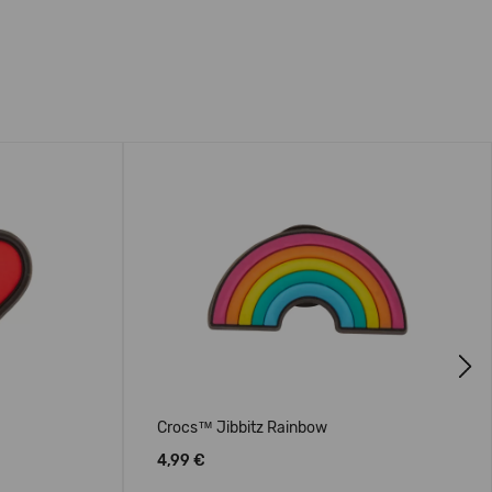
Next
Crocs™ Jibbitz Rainbow
4,99 €