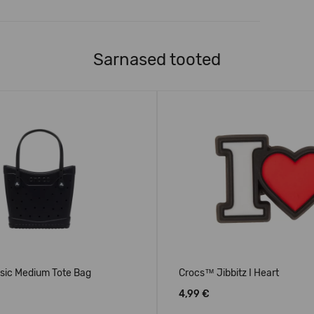
Sarnased tooted
sic Medium Tote Bag
Crocs™ Jibbitz I Heart
4,99 €