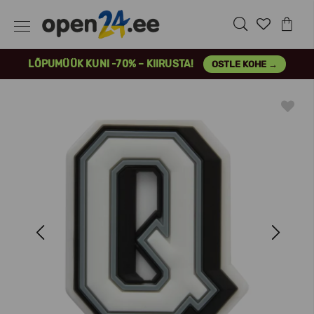
LÕPUMÜÜK KUNI -70% – KIIRUSTA!
OSTLE KOHE →
Previous
Next