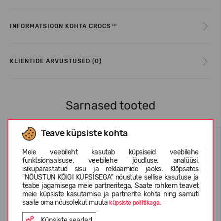
INFORMATSIOON KOHTA CROCS™
KLIENTIDE ARVUSTUSED (0)
Sarnased tooted
Teave küpsiste kohta
Meie veebileht kasutab küpsiseid veebilehe
funktsionaalsuse, veebilehe jõudluse, analüüsi,
isikupärastatud sisu ja reklaamide jaoks. Klõpsates
"NÕUSTUN KÕIGI KÜPSISEGA" nõustute sellise kasutuse ja
teabe jagamisega meie partneritega. Saate rohkem teavet
meie küpsiste kasutamise ja partnerite kohta ning samuti
saate oma nõusolekut muuta
küpsiste poliitikaga.
Küpsiste seaded