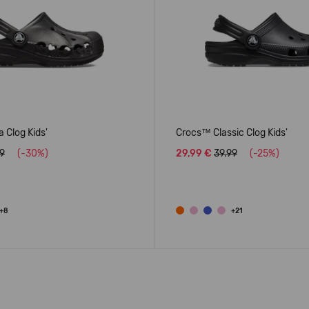
 Clog Kids'
Crocs™ Classic Clog Kids'
99
(-30%)
29,99 €
39.99
(-25%)
+8
+21