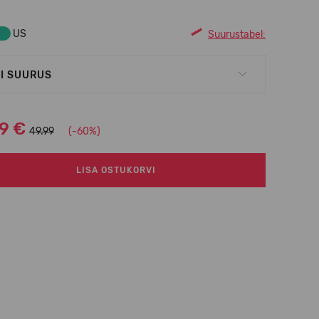
US
Suurustabel:
I SUURUS
99 €
49.99
(-60%)
LISA OSTUKORVI