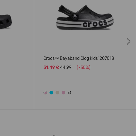
Next
Crocs™ Bayaband Clog Kids' 207018
31,49 €
44.99
(-30%)
+2