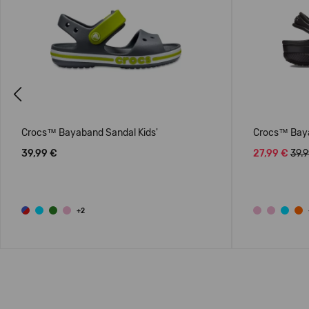
Previous
Crocs™ Bayaband Sandal Kids'
Crocs™ Baya
39,99 €
27,99 €
39.
+2