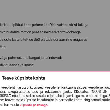
le! Need plätud koos pehme LiteRide vahtpolstrist tallaga
mitud Matlite Motion peased imiteerivad trikookanga
nde uute laste LiteRide 360 plätude dünaamiline mugavus
õtta!
 väga pehmed, eriti kerged ja painduvad;
ndividuaalset välimust;
Teave küpsiste kohta
miseks;
 veebileht kasutab küpsiseid veebilehe funktsionaalsuse, veebilehe jõud
üüsi, isikupärastatud sisu ja reklaamide jaoks. Klõpsates "NÕUSTUN 
ISEGA" nõustute sellise kasutuse ja teabe jagamisega meie partneritega. 
em teavet meie küpsiste kasutamise ja partnerite kohta ning samuti saat
olekut muuta
küpsiste poliitikaga.