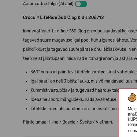
Automaatne tõlge (AI abil)
Crocs™ LiteRide 360 Clog Kid's 206712
Innovaatilised
LiteRide 360 Clog on nüüd saadaval ka laste
tagavad suure mugavuse igal pool, kuhu iganes lähete. Vor
paindlikkust ja tagavad suurepärase õhu läbilaskvuse. Ne
teeb neist jalatsipaari, mida nad ei tahagi enam jalast ära v
360° nurga all painduv LiteRide vahtpolstrist vahetald,
Igal paaril on neli Jibbitz'i auku, mis võimaldavad luua i
Kummist vastupidav ja tugevasti haarduv tald;
Ideaalne spordimängudeks, nädalavahetusel lõõgastu
LiteRide: revolutsiooniline, õrn, innovaatiline mugavus.
Meie
anal
KÜPS
Päritolumaa: Hiina / Bosnia / Šveits / Vietnam.
rohk
nõus