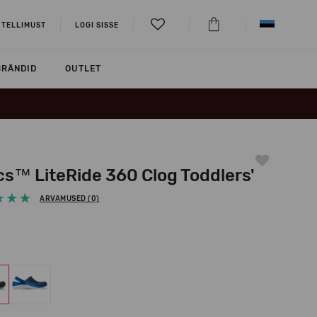
 TELLIMUST
LOGI SISSE
BRÄNDID
OUTLET
cs™ LiteRide 360 Clog Toddlers'
ARVAMUSED (0)