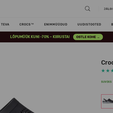
JÄLGI
TEVA
CROCS™
ENIMMÜÜDUD
UUDISTOOTED
LÕPUMÜÜK KUNI -70% – KIIRUSTA!
OSTLE KOHE →
Cro
SUVEKS