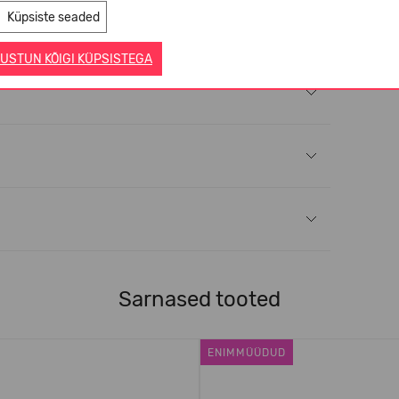
Küpsiste seaded
USTUN KÕIGI KÜPSISTEGA
Sarnased tooted
ENIMMÜÜDUD