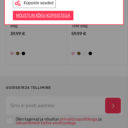
Küpsiste seaded
NÕUSTUN KÕIGI KÜPSISTEGA
Crocs™ Classic Small Tote
Crocs™ Classic Medium
Bag
Tote Bag
39,99 €
59,99 €
UUDISKIRJA TELLIMINE
Olen lugenud ja nõustun
privaatsuspoliitikaga
ja
isikuandmete kaitse eeskirjadega