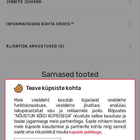
JIBBITZ JUHEND
INFORMATSIOON KOHTA CROCS™
KLIENTIDE ARVUSTUSED (0)
Sarnased tooted
Teave küpsiste kohta
Meie veebileht kasutab küpsiseid veebilehe
funktsionaalsuse, veebilehe jõudluse, analüüsi,
isikupärastatud sisu ja reklaamide jaoks. Klõpsates
"NÕUSTUN KÕIGI KÜPSISEGA" nõustute sellise kasutuse ja
teabe jagamisega meie partneritega. Saate rohkem teavet
meie küpsiste kasutamise ja partnerite kohta ning samuti
saate oma nõusolekut muuta
küpsiste poliitikaga.