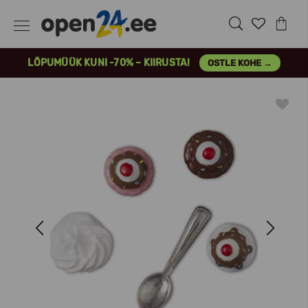
LÕPUMÜÜK KUNI -70% – KIIRUSTA!
OSTLE KOHE →
Previous
Next