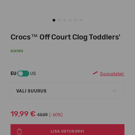
Crocs™ Off Court Clog Toddlers'
SUVEKS
EU
US
Suurustabel:
VALI SUURUS
19,99 €
49.99
(-60%)
LISA OSTUKORVI