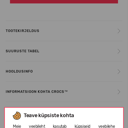
TOOTEKIRJELDUS
SUURUSTE TABEL
HOOLDUSINFO
INFORMATSIOON KOHTA CROCS™
KLIENTIDE ARVUSTUSED (0)
Teave küpsiste kohta
Meie veebileht kasutab küpsiseid veebilehe