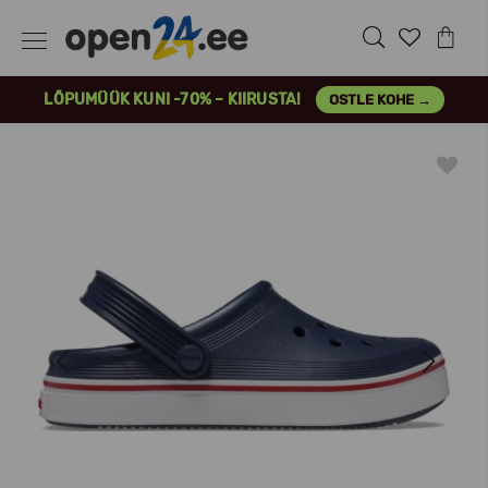
LÕPUMÜÜK KUNI -70% – KIIRUSTA!
OSTLE KOHE →
Previous
Next