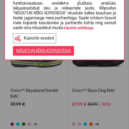
funktsionaalsuse, veebilehe jõudluse, analüüsi,
isikupärastatud sisu ja reklaamide jaoks. Klõpsates
Sarnased tooted
"NÕUSTUN KÕIGI KÜPSISEGA" nõustute sellise kasutuse ja
teabe jagamisega meie partneritega. Saate rohkem teavet
meie küpsiste kasutamise ja partnerite kohta ning samuti
SUVEKS
SUVEKS
saate oma nõusolekut muuta
küpsiste poliitikaga.
Küpsiste seaded
NÕUSTUN KÕIGI KÜPSISTEGA
Crocs™ Bayaband Sandal
Crocs™ Baya Clog Kids'
Kids'
39,99 €
27,99 €
39.99
(-30%)
+2
+8