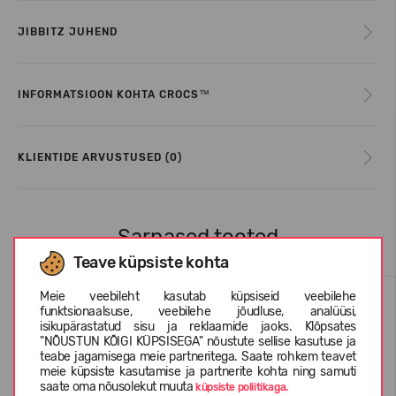
JIBBITZ JUHEND
INFORMATSIOON KOHTA CROCS™
KLIENTIDE ARVUSTUSED (0)
Sarnased tooted
Teave küpsiste kohta
Meie veebileht kasutab küpsiseid veebilehe
funktsionaalsuse, veebilehe jõudluse, analüüsi,
isikupärastatud sisu ja reklaamide jaoks. Klõpsates
"NÕUSTUN KÕIGI KÜPSISEGA" nõustute sellise kasutuse ja
teabe jagamisega meie partneritega. Saate rohkem teavet
meie küpsiste kasutamise ja partnerite kohta ning samuti
saate oma nõusolekut muuta
küpsiste poliitikaga.