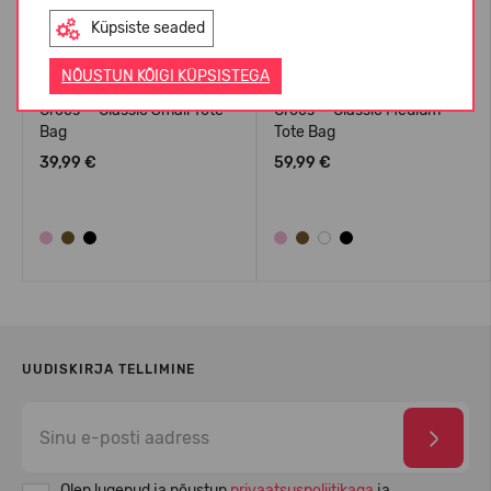
Küpsiste seaded
NÕUSTUN KÕIGI KÜPSISTEGA
Crocs™ Classic Small Tote
Crocs™ Classic Medium
Bag
Tote Bag
39,99 €
59,99 €
UUDISKIRJA TELLIMINE
Olen lugenud ja nõustun
privaatsuspoliitikaga
ja