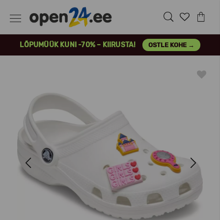
LÕPUMÜÜK KUNI -70% – KIIRUSTA!
OSTLE KOHE →
Previous
Next