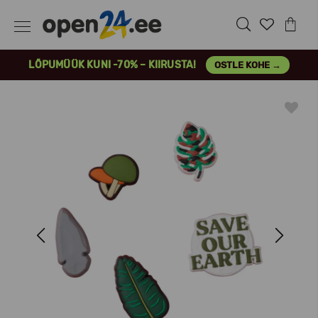
LÕPUMÜÜK KUNI -70% – KIIRUSTA!
OSTLE KOHE →
Previous
Next