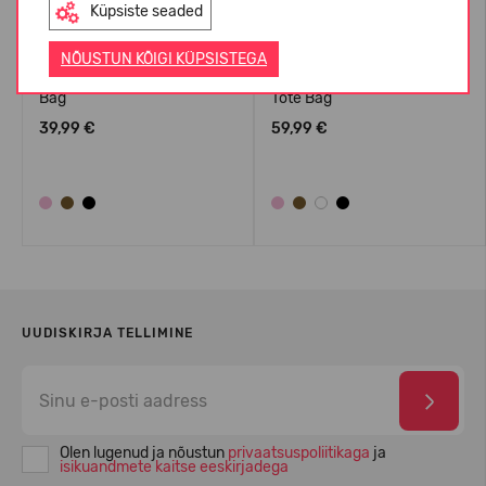
Küpsiste seaded
NÕUSTUN KÕIGI KÜPSISTEGA
Crocs™ Classic Small Tote
Crocs™ Classic Medium
Bag
Tote Bag
39,99 €
59,99 €
UUDISKIRJA TELLIMINE
Olen lugenud ja nõustun
privaatsuspoliitikaga
ja
isikuandmete kaitse eeskirjadega