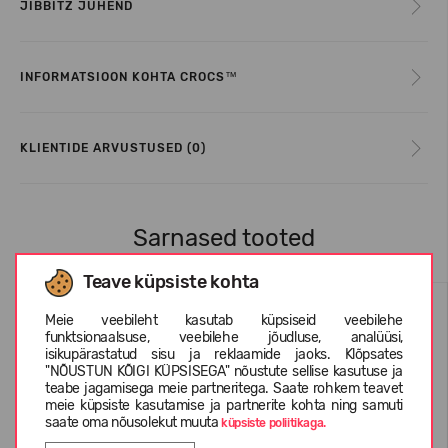
JIBBITZ JUHEND
INFORMATSIOON KOHTA CROCS™
KLIENTIDE ARVUSTUSED (0)
Sarnased tooted
Teave küpsiste kohta
Meie veebileht kasutab küpsiseid veebilehe
funktsionaalsuse, veebilehe jõudluse, analüüsi,
isikupärastatud sisu ja reklaamide jaoks. Klõpsates
"NÕUSTUN KÕIGI KÜPSISEGA" nõustute sellise kasutuse ja
teabe jagamisega meie partneritega. Saate rohkem teavet
meie küpsiste kasutamise ja partnerite kohta ning samuti
saate oma nõusolekut muuta
küpsiste poliitikaga.