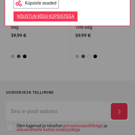
Küpsiste seaded
NÕUSTUN KÕIGI KÜPSISTEGA
Crocs™ Classic Small Tote
Crocs™ Classic Medium
Bag
Tote Bag
39,99 €
59,99 €
UUDISKIRJA TELLIMINE
Olen lugenud ja nõustun
privaatsuspoliitikaga
ja
isikuandmete kaitse eeskirjadega