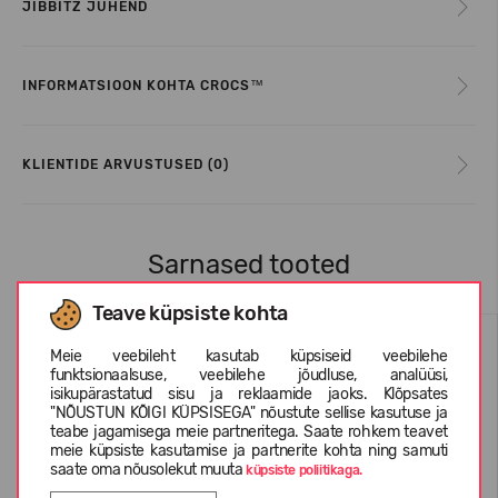
JIBBITZ JUHEND
INFORMATSIOON KOHTA CROCS™
KLIENTIDE ARVUSTUSED (0)
Sarnased tooted
Teave küpsiste kohta
Meie veebileht kasutab küpsiseid veebilehe
funktsionaalsuse, veebilehe jõudluse, analüüsi,
isikupärastatud sisu ja reklaamide jaoks. Klõpsates
"NÕUSTUN KÕIGI KÜPSISEGA" nõustute sellise kasutuse ja
teabe jagamisega meie partneritega. Saate rohkem teavet
meie küpsiste kasutamise ja partnerite kohta ning samuti
saate oma nõusolekut muuta
küpsiste poliitikaga.