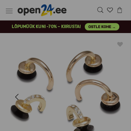
LÕPUMÜÜK KUNI -70% – KIIRUSTA!
OSTLE KOHE →
Previous
Next