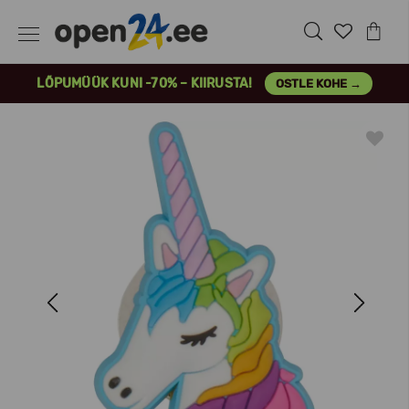
LÕPUMÜÜK KUNI -70% – KIIRUSTA!
OSTLE KOHE →
Previous
Next