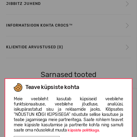
JIBBITZ JUHEND
INFORMATSIOON KOHTA CROCS™
KLIENTIDE ARVUSTUSED (0)
Sarnased tooted
Teave küpsiste kohta
Meie veebileht kasutab küpsiseid veebilehe
funktsionaalsuse, veebilehe jõudluse, analüüsi,
isikupärastatud sisu ja reklaamide jaoks. Klõpsates
"NÕUSTUN KÕIGI KÜPSISEGA" nõustute sellise kasutuse ja
teabe jagamisega meie partneritega. Saate rohkem teavet
meie küpsiste kasutamise ja partnerite kohta ning samuti
saate oma nõusolekut muuta
küpsiste poliitikaga.