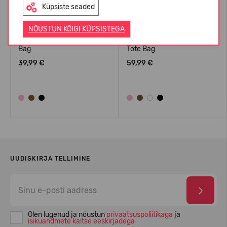
Küpsiste seaded
NÕUSTUN KÕIGI KÜPSISTEGA
Crocs™ Classic Small Tote
Crocs™ Classic Medium
Bag
Tote Bag
39,99 €
59,99 €
UUDISKIRJA TELLIMINE
Olen lugenud ja nõustun
privaatsuspoliitikaga
ja
isikuandmete kaitse eeskirjadega