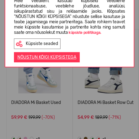
Meie veebileht kasutab küpsiseid veebilehe
funktsionaalsuse, veebilehe jõudluse, analüüsi,
isikupärastatud sisu ja reklaamide jaoks. Klõpsates
Sarnased tooted
"NÕUSTUN KÕIGI KÜPSISEGA" nõustute sellise kasutuse ja
teabe jagamisega meie partneritega. Saate rohkem teavet
meie küpsiste kasutamise ja partnerite kohta ning samuti
saate oma nõusolekut muuta
küpsiste poliitikaga.
Küpsiste seaded
NÕUSTUN KÕIGI KÜPSISTEGA
DIADORA Mi Basket Used
DIADORA Mi Basket Row Cut
59,99 €
199.99
(-70%)
54,99 €
189.99
(-71%)