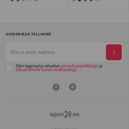
+3
+1
UUDISKIRJA TELLIMINE
Olen lugenud ja nõustun
privaatsuspoliitikaga
ja
isikuandmete kaitse eeskirjadega