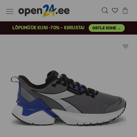
LÕPUMÜÜK KUNI -70% – KIIRUSTA!
OSTLE KOHE →
Previous
Next