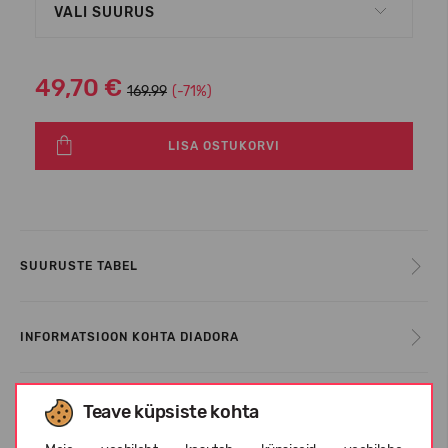
VALI SUURUS
49,70 €
169.99
(-71%)
LISA OSTUKORVI
SUURUSTE TABEL
INFORMATSIOON KOHTA DIADORA
KLIENTIDE ARVUSTUSED (0)
Teave küpsiste kohta