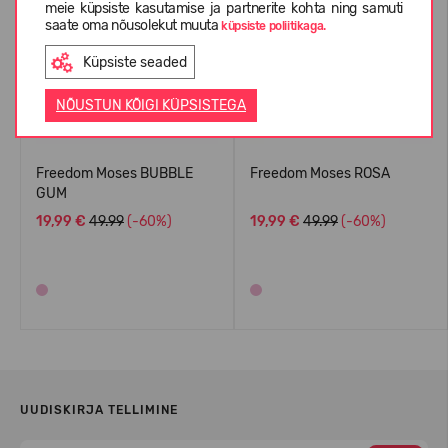
meie küpsiste kasutamise ja partnerite kohta ning samuti
saate oma nõusolekut muuta
küpsiste poliitikaga.
Küpsiste seaded
NÕUSTUN KÕIGI KÜPSISTEGA
Freedom Moses BUBBLE
Freedom Moses ROSA
GUM
19,99 €
49.99
(-60%)
19,99 €
49.99
(-60%)
UUDISKIRJA TELLIMINE