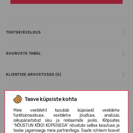
TOOTEKIRJELDUS
SUURUSTE TABEL
KLIENTIDE ARVUSTUSED (0)
Teave küpsiste kohta
Sarnased tooted
Meie veebileht kasutab küpsiseid veebilehe
funktsionaalsuse, veebilehe jõudluse, analüüsi,
SUVEKS
SUVEKS
isikupärastatud sisu ja reklaamide jaoks. Klõpsates
"NÕUSTUN KÕIGI KÜPSISEGA" nõustute sellise kasutuse ja
teabe jagamisega meie partneritega. Saate rohkem teavet