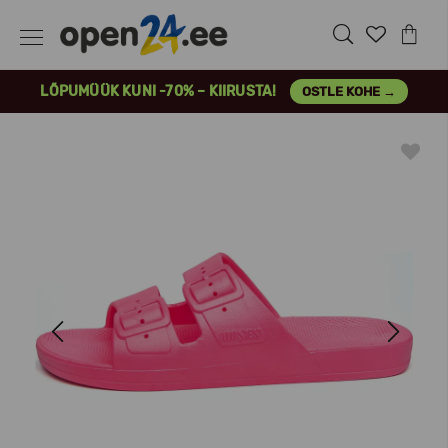
LÕPUMÜÜK KUNI -70% – KIIRUSTA!
OSTLE KOHE →
Previous
Next