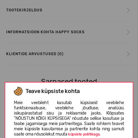
TOOTEKIRJELDUS
INFORMATSIOON KOHTA HAPPY SOCKS
KLIENTIDE ARVUSTUSED (0)
Sarnased tooted
Teave küpsiste kohta
Meie veebileht kasutab küpsiseid veebilehe
funktsionaalsuse, veebilehe jõudluse, analüüsi,
isikupärastatud sisu ja reklaamide jaoks. Klõpsates
"NÕUSTUN KÕIGI KÜPSISEGA" nõustute sellise kasutuse ja
teabe jagamisega meie partneritega. Saate rohkem teavet
meie küpsiste kasutamise ja partnerite kohta ning samuti
saate oma nõusolekut muuta
küpsiste poliitikaga.