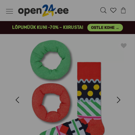
LÕPUMÜÜK KUNI -70% – KIIRUSTA!
OSTLE KOHE →
Previous
Next