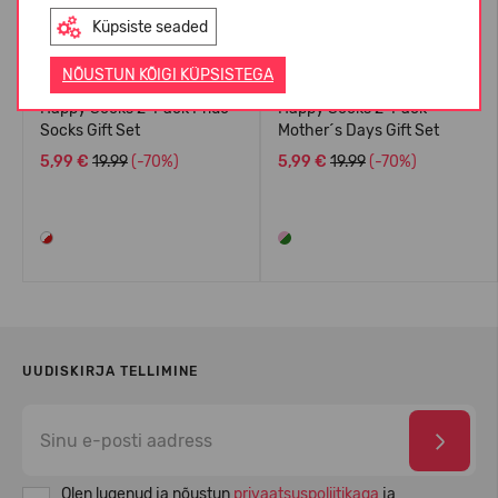
Küpsiste seaded
NÕUSTUN KÕIGI KÜPSISTEGA
Happy Socks 2-Pack Pride
Happy Socks 2-Pack
Socks Gift Set
Mother´s Days Gift Set
5,99 €
19.99
(-70%)
5,99 €
19.99
(-70%)
UUDISKIRJA TELLIMINE
Olen lugenud ja nõustun
privaatsuspoliitikaga
ja