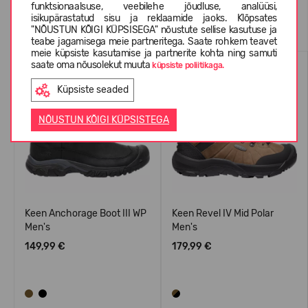
funktsionaalsuse, veebilehe jõudluse, analüüsi,
Sarnased tooted
isikupärastatud sisu ja reklaamide jaoks. Klõpsates
"NÕUSTUN KÕIGI KÜPSISEGA" nõustute sellise kasutuse ja
teabe jagamisega meie partneritega. Saate rohkem teavet
meie küpsiste kasutamise ja partnerite kohta ning samuti
WATERPROOF
WATERPROOF
saate oma nõusolekut muuta
küpsiste poliitikaga.
Küpsiste seaded
NÕUSTUN KÕIGI KÜPSISTEGA
Keen Anchorage Boot III WP
Keen Revel IV Mid Polar
Men's
Men's
149,99 €
179,99 €