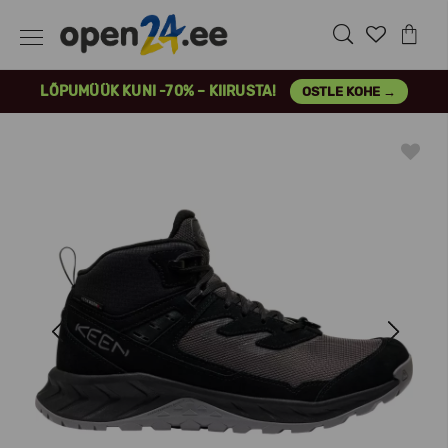
LÕPUMÜÜK KUNI -70% – KIIRUSTA!
OSTLE KOHE →
Previous
Next