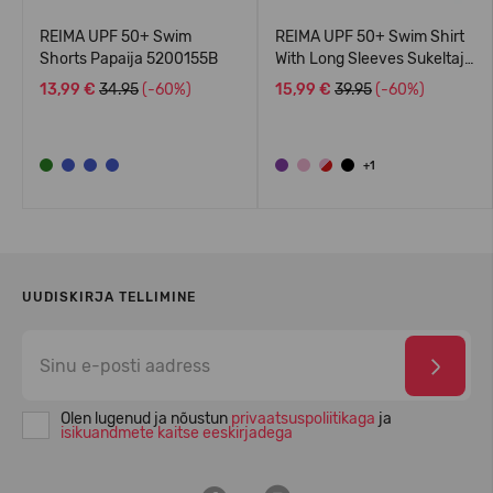
REIMA UPF 50+ Swim
REIMA UPF 50+ Swim Shirt
Shorts Papaija 5200155B
With Long Sleeves Sukeltaja
5200140A
13,99 €
34.95
(-60%)
15,99 €
39.95
(-60%)
+1
UUDISKIRJA TELLIMINE
Olen lugenud ja nõustun
privaatsuspoliitikaga
ja
isikuandmete kaitse eeskirjadega