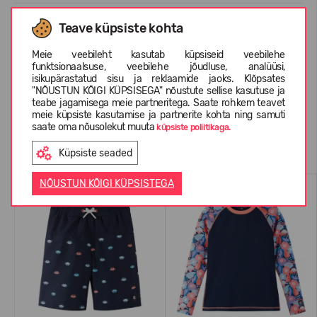
Teave küpsiste kohta
INFORMATSIOON KOHTA REIMA
Meie veebileht kasutab küpsiseid veebilehe
funktsionaalsuse, veebilehe jõudluse, analüüsi,
isikupärastatud sisu ja reklaamide jaoks. Klõpsates
KLIENTIDE ARVUSTUSED (0)
"NÕUSTUN KÕIGI KÜPSISEGA" nõustute sellise kasutuse ja
teabe jagamisega meie partneritega. Saate rohkem teavet
meie küpsiste kasutamise ja partnerite kohta ning samuti
saate oma nõusolekut muuta
küpsiste poliitikaga.
Sarnased tooted
Küpsiste seaded
NÕUSTUN KÕIGI KÜPSISTEGA
UV50
UV50