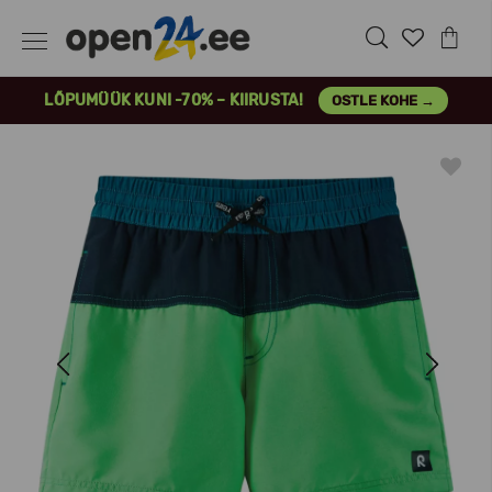
LÕPUMÜÜK KUNI -70% – KIIRUSTA!
OSTLE KOHE →
Previous
Next