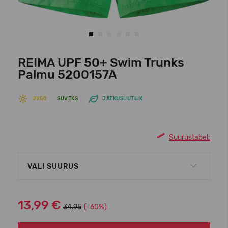
REIMA UPF 50+ Swim Trunks
Palmu 5200157A
UV50
SUVEKS
JÄTKUSUUTLIK
Suurustabel:
VALI SUURUS
13,99 €
34.95
(-60%)