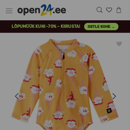
LÕPUMÜÜK KUNI -70% – KIIRUSTA!
OSTLE KOHE →
Previous
Next