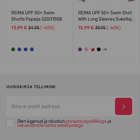
REIMA UPF 50+ Swim
REIMA UPF 50+ Swim Shirt
Shorts Papaija 5200155B
With Long Sleeves Sukeltaja
5200140A
13,99 €
34.95
(-60%)
15,99 €
39.95
(-60%)
+1
UUDISKIRJA TELLIMINE
Olen lugenud ja nõustun
privaatsuspoliitikaga
ja
isikuandmete kaitse eeskirjadega