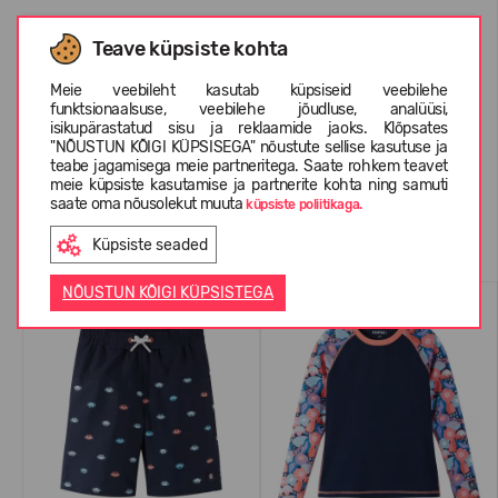
Teave küpsiste kohta
INFORMATSIOON KOHTA REIMA
Meie veebileht kasutab küpsiseid veebilehe
funktsionaalsuse, veebilehe jõudluse, analüüsi,
isikupärastatud sisu ja reklaamide jaoks. Klõpsates
KLIENTIDE ARVUSTUSED (0)
"NÕUSTUN KÕIGI KÜPSISEGA" nõustute sellise kasutuse ja
teabe jagamisega meie partneritega. Saate rohkem teavet
meie küpsiste kasutamise ja partnerite kohta ning samuti
saate oma nõusolekut muuta
küpsiste poliitikaga.
Sarnased tooted
Küpsiste seaded
NÕUSTUN KÕIGI KÜPSISTEGA
UV50
UV50