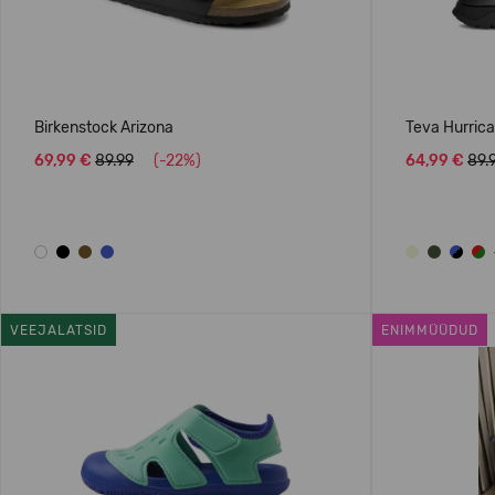
Birkenstock Arizona
Teva Hurric
69,99 €
89.99
(-22%)
64,99 €
89.
VEEJALATSID
ENIMMÜÜDUD