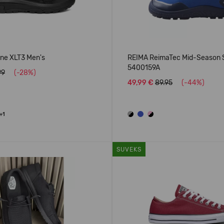
ane XLT3 Men's
REIMA ReimaTec Mid-Season S
5400159A
99
(-28%)
49,99 €
89.95
(-44%)
+1
SUVEKS