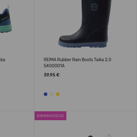
kka
REIMA Rubber Rain Boots Taika 2.0
5400001A
39,95 €
ENIMMÜÜDUD