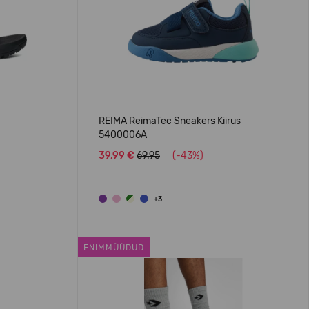
REIMA ReimaTec Sneakers Kiirus
5400006A
39,99 €
69.95
(-43%)
+3
ENIMMÜÜDUD