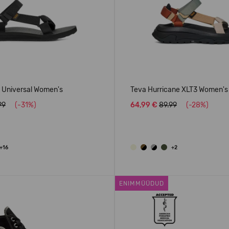
l Universal Women's
Teva Hurricane XLT3 Women's
99
(-31%)
64,99 €
89.99
(-28%)
+16
+2
ENIMMÜÜDUD