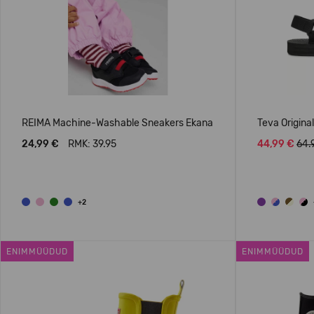
REIMA Machine-Washable Sneakers Ekana
Teva Origina
24,99 €
RMK: 39.95
44,99 €
64.
+2
ENIMMÜÜDUD
ENIMMÜÜDUD