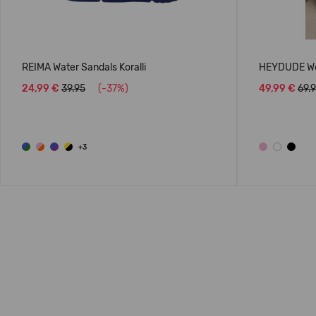
REIMA Water Sandals Koralli
HEYDUDE We
24,99 €
39.95
(-37%)
49,99 €
69.
+3