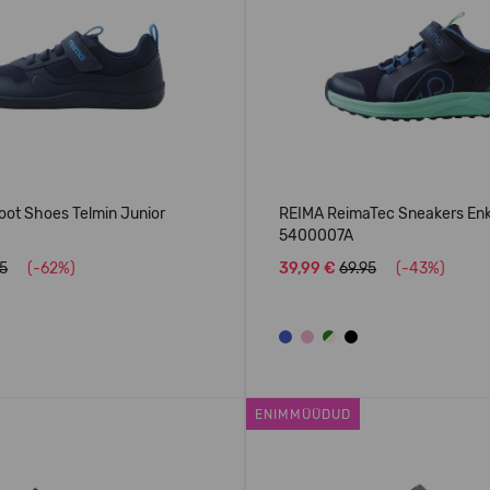
oot Shoes Telmin Junior
REIMA ReimaTec Sneakers En
5400007A
95
(-62%)
39,99 €
69.95
(-43%)
ENIMMÜÜDUD