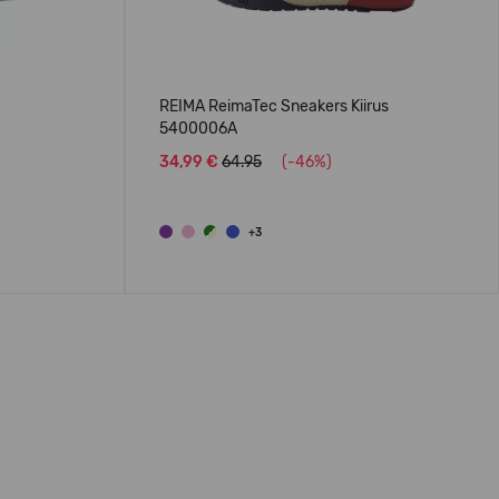
REIMA ReimaTec Sneakers Kiirus
5400006A
34,99 €
64.95
(-46%)
+3