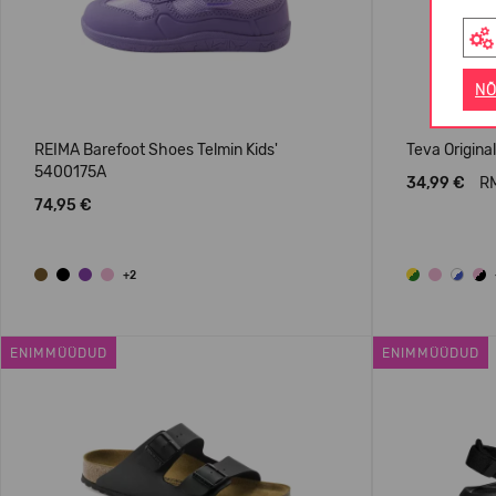
NÕ
REIMA Barefoot Shoes Telmin Kids'
Teva Original
5400175A
34,99 €
RM
74,95 €
+2
ENIMMÜÜDUD
ENIMMÜÜDUD