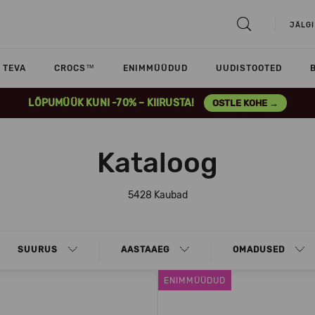
JÄLGI
TEVA
CROCS™
ENIMMÜÜDUD
UUDISTOOTED
LÕPUMÜÜK KUNI -70% – KIIRUSTA!
OSTLE KOHE →
Kataloog
5428 Kaubad
SUURUS
AASTAAEG
OMADUSED
ENIMMÜÜDUD