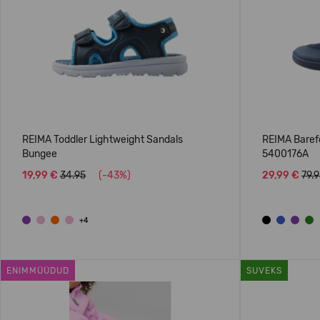
REIMA Toddler Lightweight Sandals
REIMA Baref
Bungee
5400176A
19,99 €
34.95
(-43%)
29,99 €
79.
+4
ENIMMÜÜDUD
SUVEKS