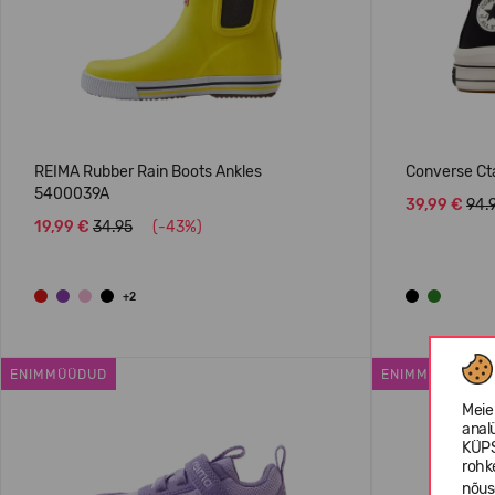
REIMA Rubber Rain Boots Ankles
Converse Ct
5400039A
39,99 €
94.
19,99 €
34.95
(-43%)
+2
ENIMMÜÜDUD
ENIMMÜÜDUD
Meie
anal
KÜPS
rohk
nõus