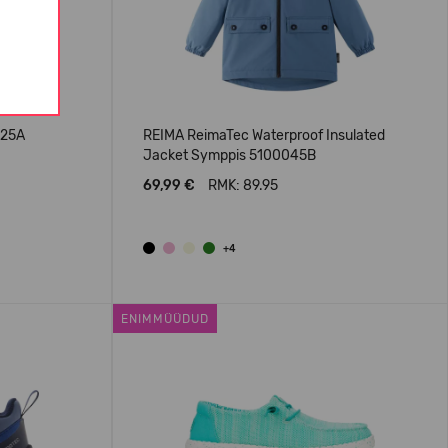
025A
REIMA ReimaTec Waterproof Insulated
Jacket Symppis 5100045B
69,99 €
RMK: 89.95
+4
ENIMMÜÜDUD