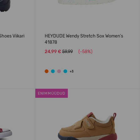
hoes Viikari
HEYDUDE Wendy Stretch Sox Women's
41878
24,99 €
59.99
(-58%)
+3
ENIMMÜÜDUD