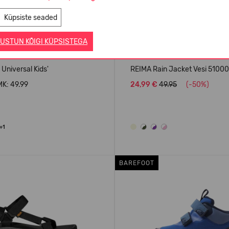
Küpsiste seaded
USTUN KÕIGI KÜPSISTEGA
 Universal Kids'
REIMA Rain Jacket Vesi 5100
K: 49.99
24,99 €
49.95
(-50%)
+1
BAREFOOT