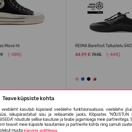
as Move Hi
REIMA Barefoot Tallustelu 54
99
(-58%)
44,99 €
79.95
(-44%)
Teave küpsiste kohta
ENIMMÜÜDUD
 veebileht kasutab küpsiseid veebilehe funktsionaalsuse, veebilehe jõud
üüsi, isikupärastatud sisu ja reklaamide jaoks. Klõpsates "NÕUSTUN 
ISEGA" nõustute sellise kasutuse ja teabe jagamisega meie partneritega. 
em teavet meie küpsiste kasutamise ja partnerite kohta ning samuti saat
olekut muuta
küpsiste poliitikaga.