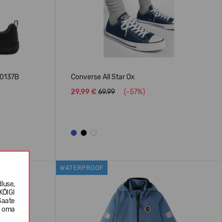
00137B
Converse All Star Ox
29,99 €
69.99
(-57%)
WATERPROOF
luse,
KÕIGI
Saate
e oma