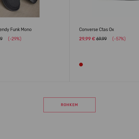
ndy Funk Mono
Converse Ctas Ox
99
(-29%)
29,99 €
69.99
(-57%)
ROHKEM