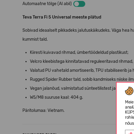
Automaatne tõlge (AI abil)
Teva Terra Fi 5 Universal meeste plätud
Sobivad ideaalselt pikkadeks jalutuskäikudeks. Väga hea 
kummist tald.
Kiiresti kuivavad rihmad, ümbertöödeldud plastikust;
Velcro kleebistega kinnitatavad reguleeritavad rihmad,
Valatud PU vahetald amortiseerib, TPU stabiliseerib ja 
Rugged Spider Rubber tald, sobib kandmiseks niiske ilmag
Vegan jalanõud, valmistatud sünteetilistest ja taimsete
W5/M8 suuruse kaal: 404 g.
Meie
anal
Päritolumaa: Vietnam.
KÜPS
rohk
nõus