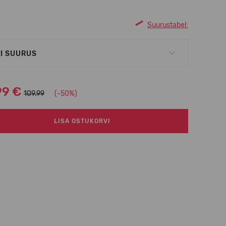
Suurustabel:
I SUURUS
99 €
109.99
(-50%)
LISA OSTUKORVI