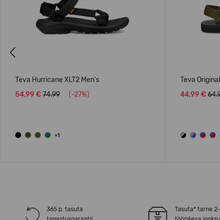
Previous
Teva Hurricane XLT2 Men's
Teva Origina
54,99 €
74.99
(-27%)
44,99 €
64.
+1
365 p. tasuta
Tasuta* tarne 2
tagastusgarantii
tööpäeva jooksu