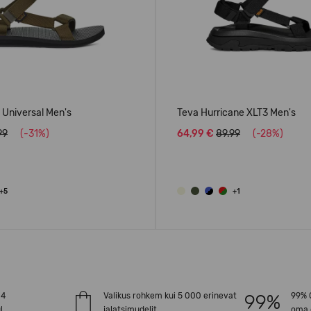
l Universal Men's
Teva Hurricane XLT3 Men's
99
(-31%)
64,99 €
89.99
(-28%)
+5
+1
-4
Valikus rohkem kui 5 000 erinevat
99% O
l
jalatsimudelit
oma 