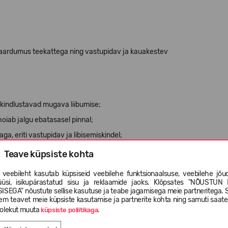
haardumus teekattega ning vastupidav ja kauakestev
 kindlustavad mugava liibumise;
hoiab jalgu ebatasasel pinnal;
a, eriti vastupidav ja libisemiskindel;
st materjalidest;
Teave küpsiste kohta
 veebileht kasutab küpsiseid veebilehe funktsionaalsuse, veebilehe jõud
üüsi, isikupärastatud sisu ja reklaamide jaoks. Klõpsates "NÕUSTUN 
ISEGA" nõustute sellise kasutuse ja teabe jagamisega meie partneritega. 
em teavet meie küpsiste kasutamise ja partnerite kohta ning samuti saat
olekut muuta
küpsiste poliitikaga.