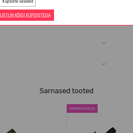
Küpsiste seaded
USTUN KÕIGI KÜPSISTEGA
Sarnased tooted
ENIMMÜÜDUD