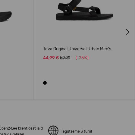
Next
Teva Original Universal Urban Men's
44,99 €
59.99
(-25%)
pen24.ee klientidest jäid
Tegutseme 3 turul
ostuga rahule!