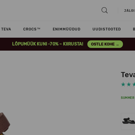
JÄLGI
TEVA
CROCS™
ENIMMÜÜDUD
UUDISTOOTED
LÕPUMÜÜK KUNI -70% – KIIRUSTA!
OSTLE KOHE →
Teva
SUMMER