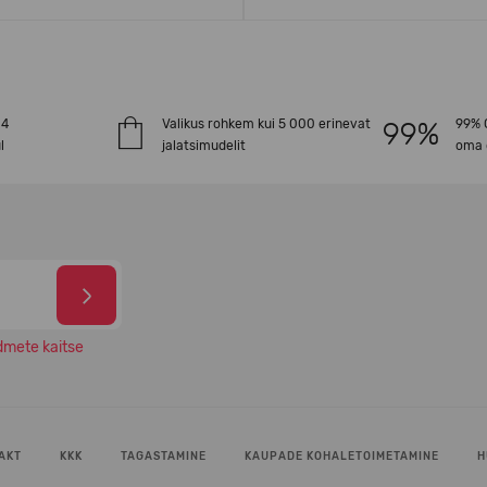
-4
Valikus rohkem kui 5 000 erinevat
99% O
l
jalatsimudelit
oma 
dmete kaitse
AKT
KKK
TAGASTAMINE
KAUPADE KOHALETOIMETAMINE
H