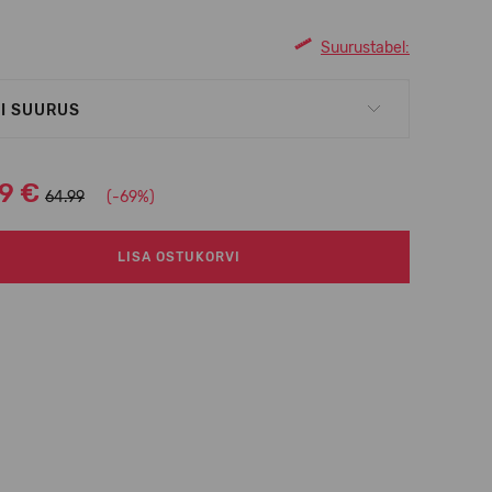
Suurustabel:
I SUURUS
99 €
64.99
(-69%)
LISA OSTUKORVI