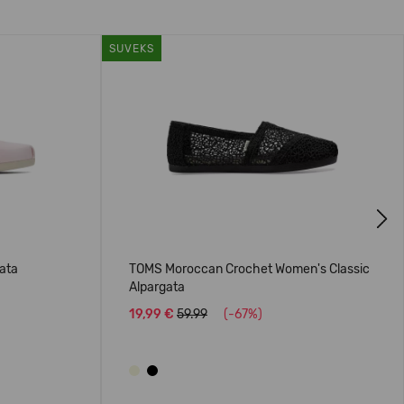
SUVEKS
Next
ata
TOMS Moroccan Crochet Women's Classic
Alpargata
19,99 €
59.99
(-67%)