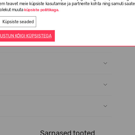
em teavet meie küpsiste kasutamise ja partnerite kohta ning samuti saat
olekut muuta
küpsiste poliitikaga.
Küpsiste seaded
USTUN KÕIGI KÜPSISTEGA
Sarnased tooted