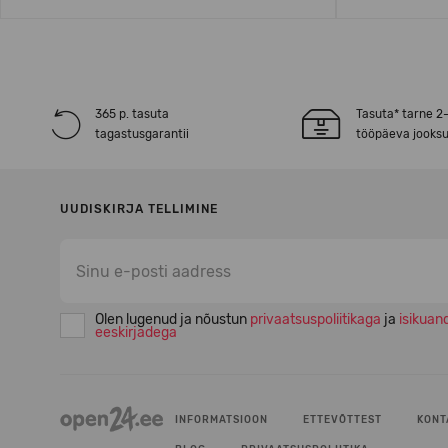
365 p. tasuta
Tasuta* tarne 2
tagastusgarantii
tööpäeva jooksu
UUDISKIRJA TELLIMINE
Olen lugenud ja nõustun
privaatsuspoliitikaga
ja
isikuan
eeskirjadega
INFORMATSIOON
ETTEVÕTTEST
KONT