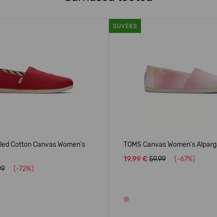
SUVEKS
ed Cotton Canvas Women's
TOMS Canvas Women's Alparg
19,99 €
59.99
(-67%)
99
(-72%)