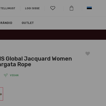
 TELLIMUST
LOGI SISSE
BRÄNDID
OUTLET
S Global Jacquard Women
argata Rope
VEGAN