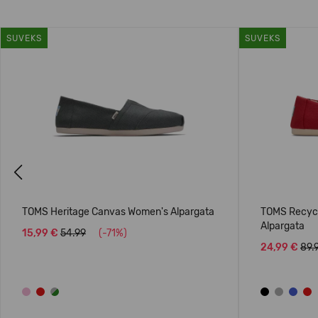
SUVEKS
SUVEKS
Previous
TOMS Heritage Canvas Women's Alpargata
TOMS Recycl
Alpargata
15,99 €
54.99
(-71%)
24,99 €
89.