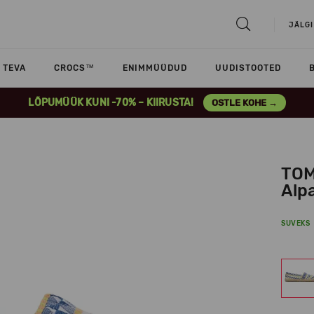
JÄLGI
TEVA
CROCS™
ENIMMÜÜDUD
UUDISTOOTED
LÕPUMÜÜK KUNI -70% – KIIRUSTA!
OSTLE KOHE →
TOM
Alp
SUVEKS