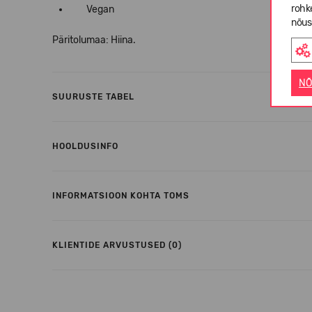
rohk
Vegan
nõus
Päritolumaa: Hiina.
NÕ
SUURUSTE TABEL
HOOLDUSINFO
INFORMATSIOON KOHTA TOMS
KLIENTIDE ARVUSTUSED (0)