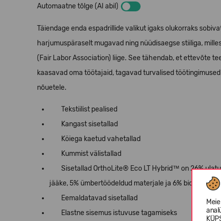
Automaatne tõlge (AI abil)
Täiendage enda espadrillide valikut igaks olukorraks sobiva
harjumuspäraselt mugavad ning nüüdisaegse stiiliga, mille
(Fair Labor Association) liige. See tähendab, et ettevõte te
kaasavad oma töötajaid, tagavad turvalised töötingimused 
nõuetele.
Tekstiilist pealised
Kangast sisetallad
Köiega kaetud vahetallad
Kummist välistallad
Sisetallad OrthoLite® Eco LT Hybrid™ on 26% ulatu
jääke, 5% ümbertöödeldud materjale ja 6% bioõlisid)
Eemaldatavad sisetallad
Meie
anal
Elastne sisemus istuvuse tagamiseks
KÜPS