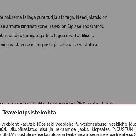
te paksema tallaga punutud jalatsitega. Need jalatsid on
sse armute kindlasti kohe.
TOMS on Õiglase Töö Ühingu
eb koostööd tarnijatega, kes tegutsevad eetiliselt,
ning vastavuse inimõiguste ja sotsiaalse vastutuse
ses keskkonnasõbralikest materjalidest (15% vahtmaterjali
Teave küpsiste kohta
 veebileht kasutab küpsiseid veebilehe funktsionaalsuse, veebilehe jõud
üüsi, isikupärastatud sisu ja reklaamide jaoks. Klõpsates "NÕUSTUN 
ISEGA" nõustute sellise kasutuse ja teabe jagamisega meie partneritega. 