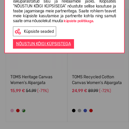
isikupärastatud sisu ja reklaamide jaoks. Klõpsates
"NÕUSTUN KÕIGI KÜPSISEGA" nõustute sellise kasutuse ja
teabe jagamisega meie partneritega. Saate rohkem teavet
SUVEKS
SUVEKS
meie küpsiste kasutamise ja partnerite kohta ning samuti
saate oma nõusolekut muuta
küpsiste poliitikaga.
Küpsiste seaded
NÕUSTUN KÕIGI KÜPSISTEGA
TOMS Heritage Canvas
TOMS Recycled Cotton
Women's Alpargata
Canvas Women's Alpargata
15,99 €
54.99
(-71%)
24,99 €
89.99
(-72%)