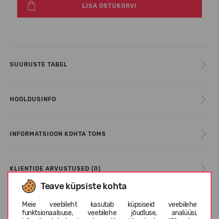
LISA OSTUKORVI
SUURUSTE TABEL
HOOLDUSINFO
INFORMATSIOON KOHTA TOMS
KLIENTIDE ARVUSTUSED (0)
Teave küpsiste kohta
Meie veebileht kasutab küpsiseid veebilehe
Sarnased tooted
funktsionaalsuse, veebilehe jõudluse, analüüsi,