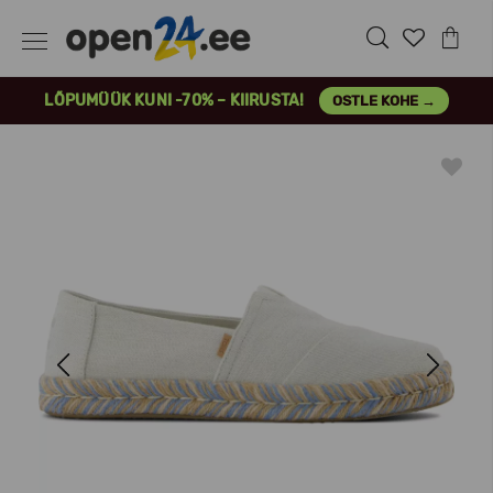
LÕPUMÜÜK KUNI -70% – KIIRUSTA!
OSTLE KOHE →
Previous
Next