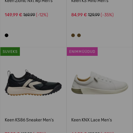
Keen Zionic Nxt Wp Men's
Keen KS Mino Men's
149,99 €
169.99
(-12%)
84,99 €
129.99
(-35%)
SUVEKS
ENIMMÜÜDUD
Keen KS86 Sneaker Men's
Keen KNX Lace Men's