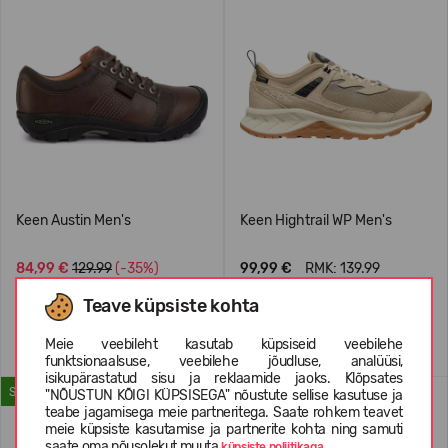
Keen Austin Men's
Keen Hightrail WP Men's
84,99 €
129.99
(-35%)
99,99 €
RMK: 139.99
Teave küpsiste kohta
Meie veebileht kasutab küpsiseid veebilehe
funktsionaalsuse, veebilehe jõudluse, analüüsi,
isikupärastatud sisu ja reklaamide jaoks. Klõpsates
SUVEKS
"NÕUSTUN KÕIGI KÜPSISEGA" nõustute sellise kasutuse ja
teabe jagamisega meie partneritega. Saate rohkem teavet
meie küpsiste kasutamise ja partnerite kohta ning samuti
saate oma nõusolekut muuta
küpsiste poliitikaga.