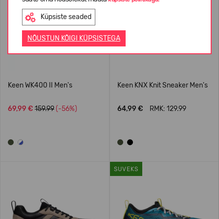
Küpsiste seaded
NÕUSTUN KÕIGI KÜPSISTEGA
Keen WK400 II Men's
Keen KNX Knit Sneaker Men's
69,99 €
159.99
(-56%)
64,99 €
RMK: 129.99
SUVEKS