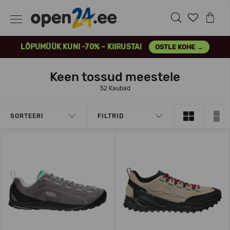
LÕPUMÜÜK KUNI -70% – KIIRUSTA!
OSTLE KOHE →
Keen tossud meestele
52 Kaubad
SORTEERI
FILTRID