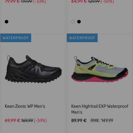
79,99 €
119.99
(-33%)
64,99 €
129.99
(-50%)
WATERPROOF
WATERPROOF
Keen Zionic WP Men's
Keen Hightrail EXP Waterproof
Men's
69,99 €
169.99
(-59%)
89,99 €
RMK: 149.99