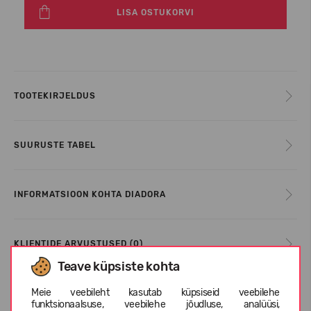
LISA OSTUKORVI
TOOTEKIRJELDUS
SUURUSTE TABEL
INFORMATSIOON KOHTA DIADORA
KLIENTIDE ARVUSTUSED (0)
Teave küpsiste kohta
Meie veebileht kasutab küpsiseid veebilehe
Sarnased tooted
funktsionaalsuse, veebilehe jõudluse, analüüsi,