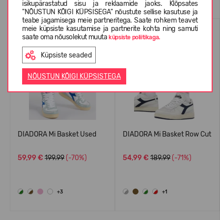
isikupärastatud sisu ja reklaamide jaoks. Klõpsates
"NÕUSTUN KÕIGI KÜPSISEGA" nõustute sellise kasutuse ja
teabe jagamisega meie partneritega. Saate rohkem teavet
meie küpsiste kasutamise ja partnerite kohta ning samuti
saate oma nõusolekut muuta
küpsiste poliitikaga.
Küpsiste seaded
NÕUSTUN KÕIGI KÜPSISTEGA
DIADORA Mi Basket Used
DIADORA Mi Basket Row Cut
59,99 €
199.99
(-70%)
54,99 €
189.99
(-71%)
+3
+1