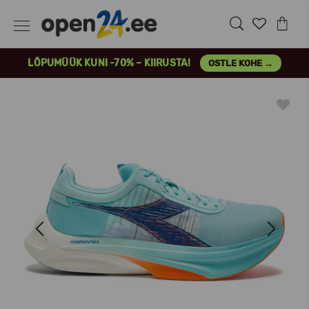
LÕPUMÜÜK KUNI -70% – KIIRUSTA!
OSTLE KOHE →
Previous
Next