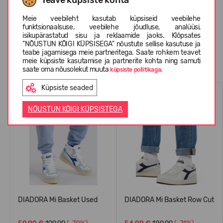
KLIENTIDE ARVUSTUSED (0)
Meie veebileht kasutab küpsiseid veebilehe
funktsionaalsuse, veebilehe jõudluse, analüüsi,
isikupärastatud sisu ja reklaamide jaoks. Klõpsates
"NÕUSTUN KÕIGI KÜPSISEGA" nõustute sellise kasutuse ja
teabe jagamisega meie partneritega. Saate rohkem teavet
Sarnased tooted
meie küpsiste kasutamise ja partnerite kohta ning samuti
saate oma nõusolekut muuta
küpsiste poliitikaga.
Küpsiste seaded
NÕUSTUN KÕIGI KÜPSISTEGA
DIADORA Mi Basket Used
DIADORA Mi Basket Row Cut