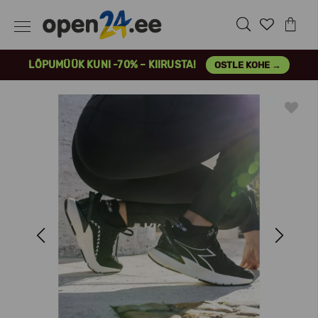
LÕPUMÜÜK KUNI -70% – KIIRUSTA!
OSTLE KOHE →
Previous
Next