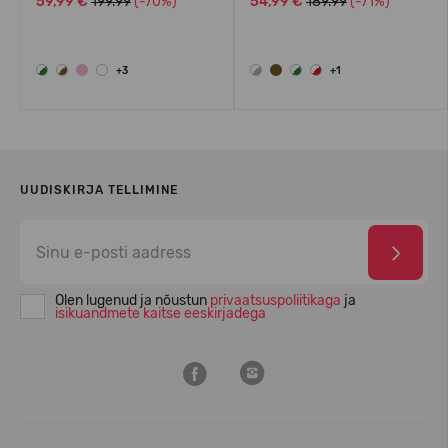
59,99 €
199.99
(-70%)
54,99 €
189.99
(-71%)
+3
+1
UUDISKIRJA TELLIMINE
Olen lugenud ja nõustun
privaatsuspoliitikaga
ja
isikuandmete kaitse eeskirjadega